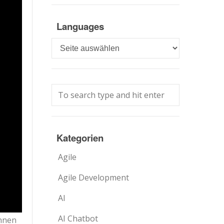
Languages
Languages
Kategorien
Agile
Agile Development
AI
AI Chatbot
önnen