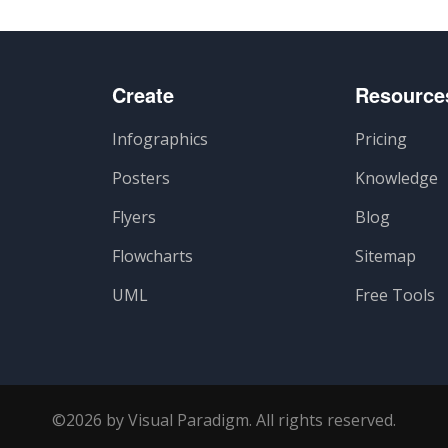
Create
Resource
Infographics
Pricing
Posters
Knowledge
Flyers
Blog
Flowcharts
Sitemap
UML
Free Tools
©2026 by Visual Paradigm. All rights reserved.