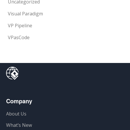
Uncategorized
Visual Paradigm
VP Pipeline
VPasCode
Company
About Us
What’s New