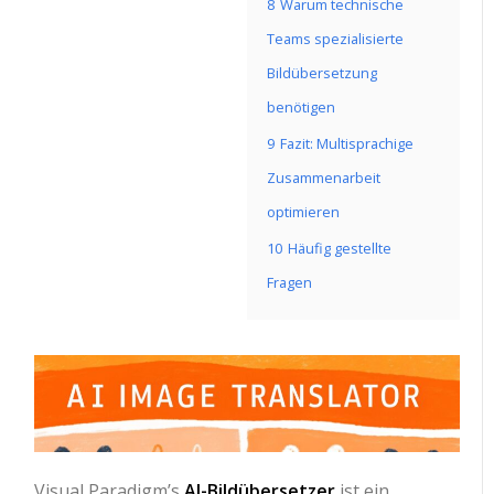
8
Warum technische
Teams spezialisierte
Bildübersetzung
benötigen
9
Fazit: Multisprachige
Zusammenarbeit
optimieren
10
Häufig gestellte
Fragen
Visual Paradigm’s
AI-Bildübersetzer
ist ein