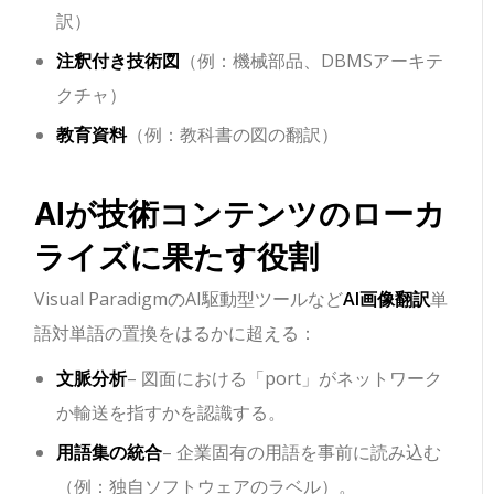
訳）
注釈付き技術図
（例：機械部品、DBMSアーキテ
クチャ）
教育資料
（例：教科書の図の翻訳）
AIが技術コンテンツのローカ
ライズに果たす役割
Visual ParadigmのAI駆動型ツールなど
AI画像翻訳
単
語対単語の置換をはるかに超える：
文脈分析
– 図面における「port」がネットワーク
か輸送を指すかを認識する。
用語集の統合
– 企業固有の用語を事前に読み込む
（例：独自ソフトウェアのラベル）。