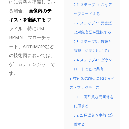
けに資料を準備してい
2.1
ステップ1：図をア
る場合、
画像内のテ
ップロードする
キストを翻訳する
フ
2.2
ステップ2：元言語
ァイル—特にUML、
と対象言語を選択する
BPMN、フローチャ
2.3
ステップ3：確認と
ート、ArchiMateなど
調整（必要に応じて）
の技術図においては、
2.4
ステップ4：ダウン
ゲームチェンジャーで
ロードまたは共有
す。
3
技術図の翻訳におけるベ
ストプラクティス
3.1
1. 高品質な元画像を
使用する
3.2
2. 用語集を事前に定
義する