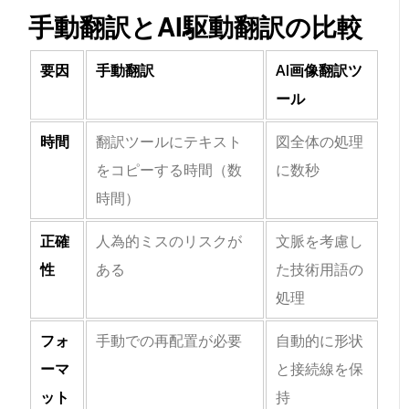
手動翻訳とAI駆動翻訳の比較
要因
手動翻訳
AI画像翻訳ツ
ール
時間
翻訳ツールにテキスト
図全体の処理
をコピーする時間（数
に数秒
時間）
正確
人為的ミスのリスクが
文脈を考慮し
性
ある
た技術用語の
処理
フォ
手動での再配置が必要
自動的に形状
ーマ
と接続線を保
ット
持