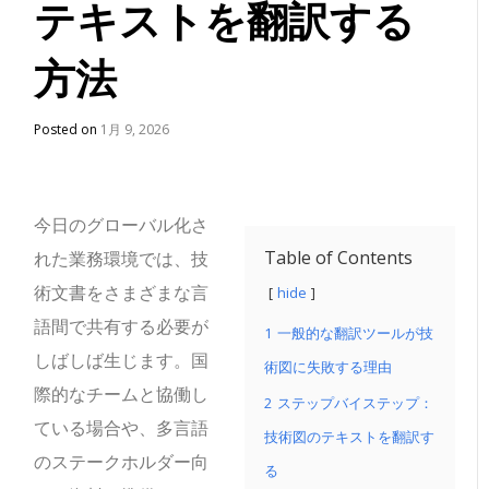
テキストを翻訳する
方法
Posted on
1月 9, 2026
今日のグローバル化さ
Table of Contents
れた業務環境では、技
術文書をさまざまな言
hide
語間で共有する必要が
1
一般的な翻訳ツールが技
しばしば生じます。国
術図に失敗する理由
際的なチームと協働し
2
ステップバイステップ：
ている場合や、多言語
技術図のテキストを翻訳す
のステークホルダー向
る