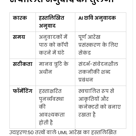
कारक
हस्तलिखित
AI छवि अनुवादक
अनुवाद
समय
अनुवादकों में
पूर्ण आरेख
पाठ को कॉपी
प्रसंस्करण के लिए
करने में घंटे
सेकंड
सटीकता
मानव त्रुटि के
संदर्भ-संवेदनशील
अधीन
तकनीकी शब्द
प्रबंधन
फॉर्मेटिंग
हस्ताक्षरित
स्वचालित रूप से
पुनर्व्यवस्था
आकृतियों और
की
कनेक्टरों को बनाए
आवश्यकता
रखता है
होती है
उदाहरण:
50 तत्वों वाले UML आरेख का हस्तलिखित