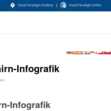
|
Visual Paradigm Desktop
Visual Paradigm Online
rn-Infografik
tes
n-Infografik