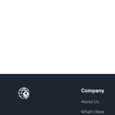
Company
About Us
What’s New