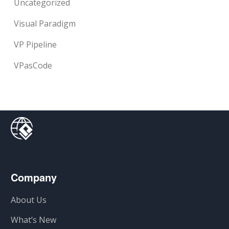
Uncategorized
Visual Paradigm
VP Pipeline
VPasCode
Company
About Us
What’s New