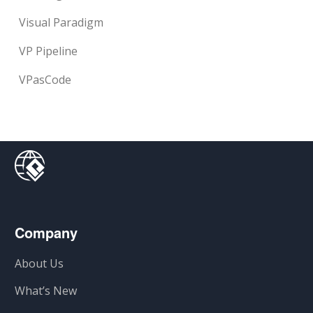
Visual Paradigm
VP Pipeline
VPasCode
Company
About Us
What’s New