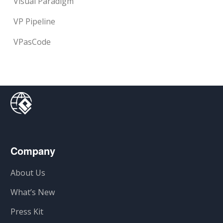
Visual Paradigm
VP Pipeline
VPasCode
Company
About Us
What’s New
Press Kit