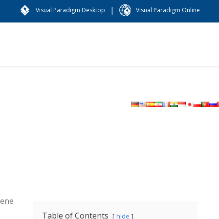
|
Visual Paradigm Desktop
Visual Paradigm Online
dene
Table of Contents
hide