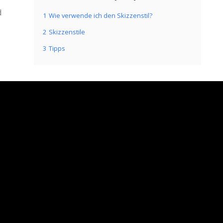
d
1
Wie verwende ich den Skizzenstil?
2
Skizzenstile
3
Tipps