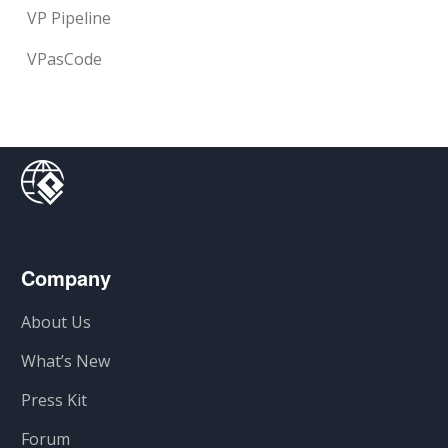
VP Pipeline
VPasCode
Company
About Us
What’s New
Press Kit
Forum