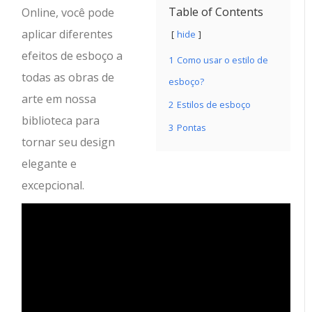
Table of Contents
Online, você pode
aplicar diferentes
hide
efeitos de esboço a
1
Como usar o estilo de
todas as obras de
esboço?
arte em nossa
2
Estilos de esboço
biblioteca para
3
Pontas
tornar seu design
elegante e
excepcional.