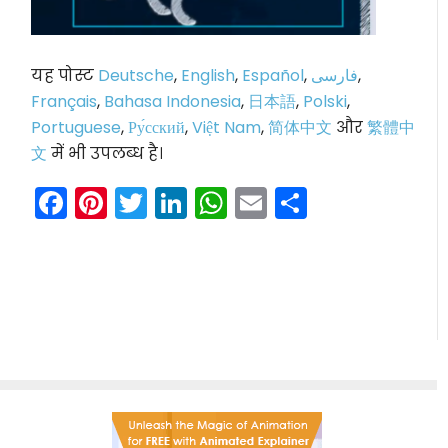
यह पोस्ट
Deutsche
,
English
,
Español
,
فارسی
,
Français
,
Bahasa Indonesia
,
日本語
,
Polski
,
Portuguese
,
Ру́сский
,
Việt Nam
,
简体中文
और
繁體中
文
में भी उपलब्ध है।
Facebook
Pinterest
Twitter
LinkedIn
WhatsApp
Email
Share