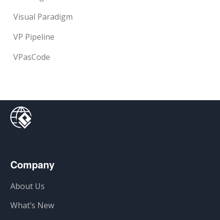
Visual Paradigm
VP Pipeline
VPasCode
Company
About Us
What’s New