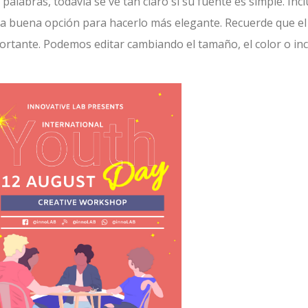
alabras, todavía se ve tan claro si su fuente es simple. Incl
na buena opción para hacerlo más elegante. Recuerde que el
portante. Podemos editar cambiando el tamaño, el color o in