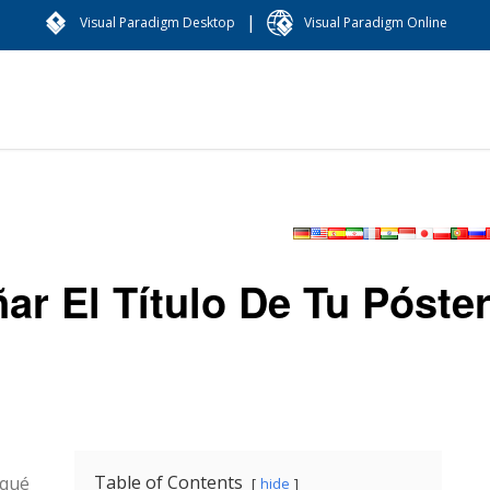
|
Visual Paradigm Desktop
Visual Paradigm Online
ar El Título De Tu Póste
Table of Contents
 qué
hide