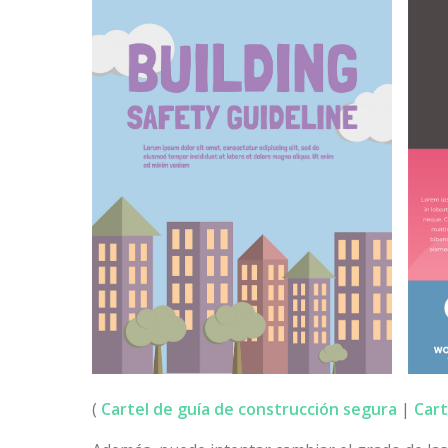
(
Cartel de guía de construcción segura
|
Cart