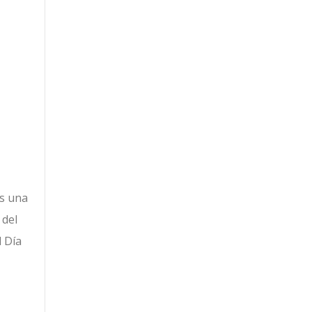
es una
 del
l Día