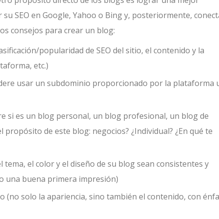
tro propósito directo de los blogs es lograr una mejor
jorar su SEO en Google, Yahoo o Bing y, posteriormente, conect
nos consejos para crear un blog:
asificación/popularidad de SEO del sitio, el contenido y la
taforma, etc.)
ere usar un subdominio proporcionado por la plataforma 
e si es un blog personal, un blog profesional, un blog de
el propósito de este blog: negocios? ¿Individual? ¿En qué te
l tema, el color y el diseño de su blog sean consistentes y
tivo una buena primera impresión)
 (no solo la apariencia, sino también el contenido, con énfa