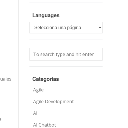
Languages
Languages
Categorías
duales
Agile
Agile Development
AI
e
AI Chatbot