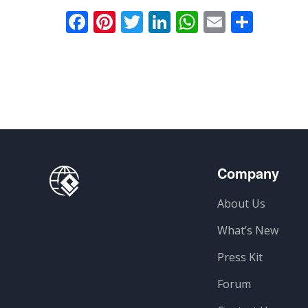
Facebook
Pinterest
Twitter
LinkedIn
WhatsApp
Email
Comp
Company
About Us
What’s New
Press Kit
Forum