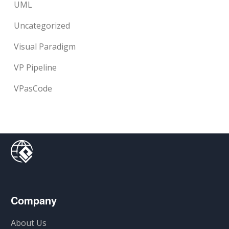
UML
Uncategorized
Visual Paradigm
VP Pipeline
VPasCode
Company
About Us