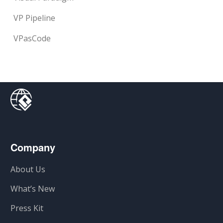
VP Pipeline
VPasCode
Company
About Us
What’s New
Press Kit