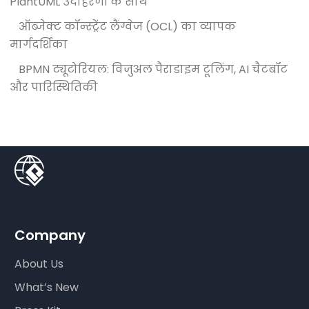
PlantUML उदाहरणों के साथ
ऑब्जेक्ट कॉन्स्ट्रेंट लैंग्वेज (OCL) का व्यापक
मार्गदर्शिका
BPMN ट्यूटोरियल: विजुअल पैराडाइम टूलिंग, AI चैटबॉट
और पारिस्थितिकी
Company
About Us
What’s New