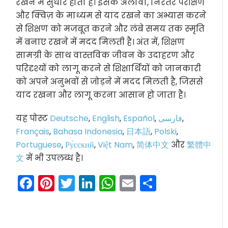
रखने में सुधार होता है। इसके अलावा, निरंतर परीक्षण
और क्विज़ के माध्यम से याद रखने का अभ्यास करने
से शिक्षण को मजबूत करने और लंबे समय तक स्मृति
में बनाए रखने में मदद मिलती है। अंत में, शिक्षण
सामग्री के साथ वास्तविक जीवन के उदाहरण और
परिदृश्यों को लागू करने से शिक्षार्थियों को जानकारी
को अपने अनुभवों से जोड़ने में मदद मिलती है, जिससे
याद रखना और लागू करना आसान हो जाता है।
यह पोस्ट
Deutsche
,
English
,
Español
,
فارسی
,
Français
,
Bahasa Indonesia
,
日本語
,
Polski
,
Portuguese
,
Ру́сский
,
Việt Nam
,
简体中文
और
繁體中
文
में भी उपलब्ध है।
Facebook
Pinterest
Twitter
LinkedIn
WhatsApp
Email
Share