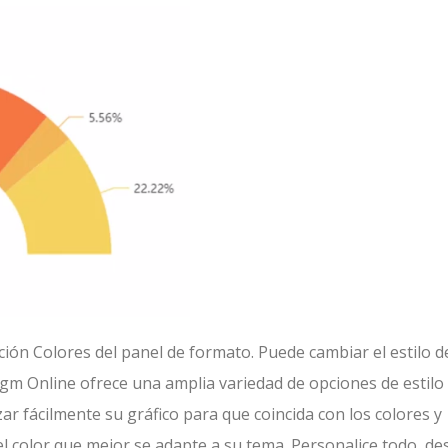
cción Colores del panel de formato. Puede cambiar el estilo d
digm Online ofrece una amplia variedad de opciones de estilo
zar fácilmente su gráfico para que coincida con los colores y
el color que mejor se adapte a su tema. Personalice todo, de