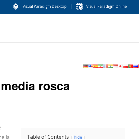
|
Visual Paradigm Desktop
Visual Paradigm Online
e media rosca
e
Table of Contents
ne la
hide