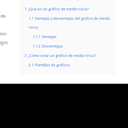
1
¿Qué es un gráfico de media rosca?
 de
1.1
Ventajas y desventajas del gráfico de media
rosca
cómo
1.1.1
Ventajas
digm
1.1.2
Desventajas
2
¿Cómo crear un gráfico de media rosca?
2.1
Plantillas de gráficos