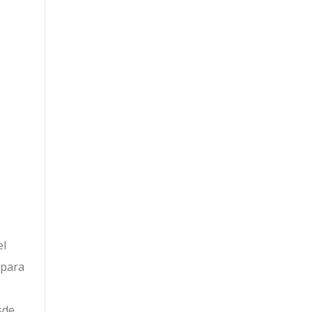
el
 para
sde