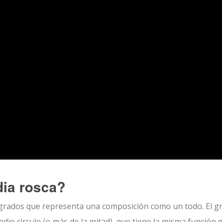
dia rosca?
 grados que representa una composición como un todo. El gr
dio círculo (o más de la mitad), que tiene la misma función q