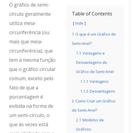
O gráfico de semi-
Table of Contents
círculo geralmente
utiliza meia-
hide
circunferência (ou
1
O que é um Gráfico de
mais que meia-
Semi-Anel?
circunferência), que
1.1
Vantagens e
tem a mesma função
Desvantagens do
que o gráfico circular
Gráfico de Semi-Anel
comum, exceto pelo
1.1.1
Vantagens
fato de que a
1.1.2
Desvantagens
porcentagem é
2
Como Criar um Gráfico
exibida na forma de
de Semi-Anel?
um semi-círculo, o
2.1
Modelos de
que às vezes está
Gráficos