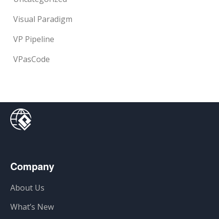
Visual Paradigm
VP Pipeline
VPasCode
Company
About Us
What’s New