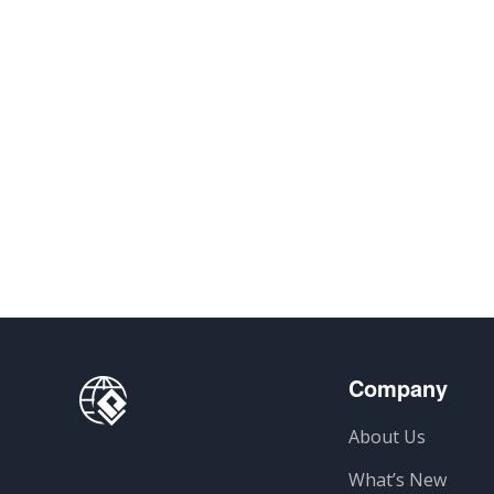
Company
About Us
What’s New