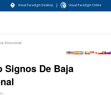
|
Visual Paradigm Desktop
Visual Paradigm Online
cia Emocional
o Signos De Baja
onal
es