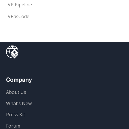
VP Pipeline
VPasCode
Company
About Us
What’s New
Press Kit
Forum