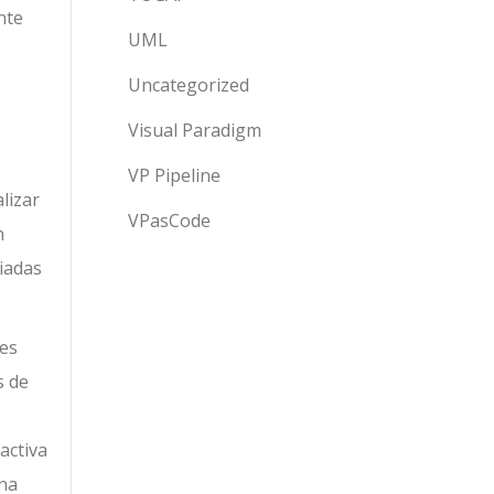
nte
UML
Uncategorized
Visual Paradigm
VP Pipeline
lizar
VPasCode
n
ciadas
des
s de
activa
una