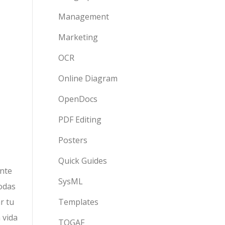
Management
Marketing
OCR
Online Diagram
OpenDocs
PDF Editing
Posters
Quick Guides
ente
SysML
todas
r tu
Templates
 vida
TOGAF