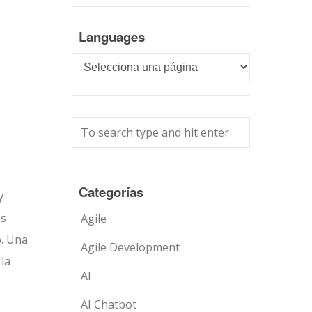
Languages
Languages
Categorías
y
as
Agile
o. Una
Agile Development
 la
AI
AI Chatbot