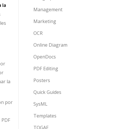
 la
Management
s
Marketing
les
OCR
Online Diagram
OpenDocs
por
PDF Editing
or
Posters
ar la
Quick Guides
ón por
SysML
Templates
n PDF
TOGAF