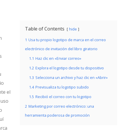
Table of Contents
hide
n
1
Usa tu propio logotipo de marca en el correo
electrónico de invitación del libro giratorio
s
1.1
Haz clic en «Enviar correo»
1.2
Explora el logotipo desde tu dispositivo
u
1.3
Selecciona un archivo y haz clic en «Abrir»
io
1.4
Previsualiza tu logotipo subido
te el
1.5
Recibió el correo con tu logotipo
luso
2
Marketing por correo electrónico: una
o
herramienta poderosa de promoción
uí
arca