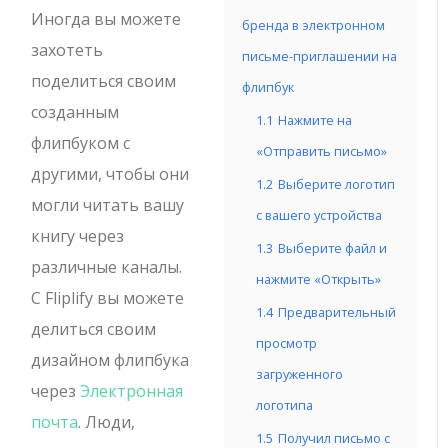
Иногда вы можете
бренда в электронном
захотеть
письме-приглашении на
поделиться своим
флипбук
созданным
1.1
Нажмите на
флипбуком с
«Отправить письмо»
другими, чтобы они
1.2
Выберите логотип
могли читать вашу
с вашего устройства
книгу через
1.3
Выберите файл и
различные каналы.
нажмите «Открыть»
С Fliplify вы можете
1.4
Предварительный
делиться своим
просмотр
дизайном флипбука
загруженного
через
Электронная
логотипа
почта
. Люди,
1.5
Получил письмо с