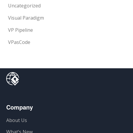
Uncategorized
Visual Paradigm
VP Pipeline
VPasCode
Company
About Us
What’s New