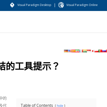
|
Visual Paradigm Desktop
Visual Paradigm Online
結的工具提示？
中的
Table of Contents
及代
hide