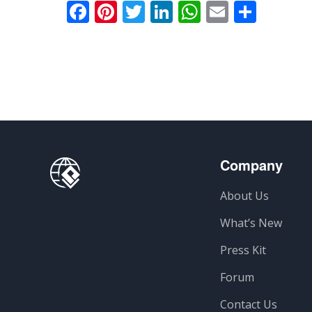
Facebook
Pinterest
Twitter
LinkedIn
WhatsApp
Email
分
享
Company
About Us
What’s New
Press Kit
Forum
Contact Us