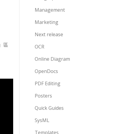
Management
Marketing
Next release
示」區
OCR
Online Diagram
OpenDocs
PDF Editing
Posters
Quick Guides
SysML
Templates