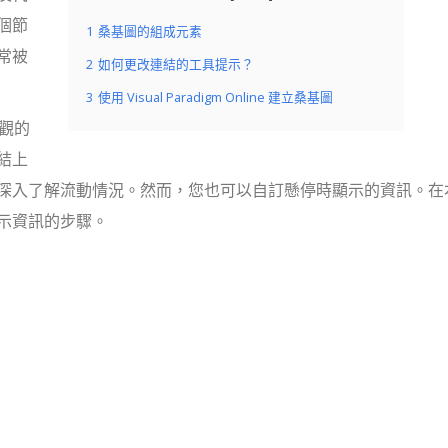
個節
1
桑基圖的組成元素
常被
2
如何更改連結的工具提示？
3
使用 Visual Paradigm Online 建立桑基圖
直觀的
結上
深入了解流動情況。然而，您也可以自訂懸停時顯示的資訊。在
示資訊的步驟。