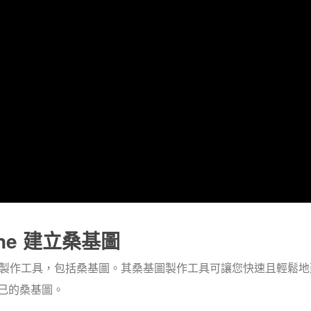
nline 建立桑基圖
多種圖表的圖表製作工具，包括桑基圖。其桑基圖製作工具可讓您快速且輕鬆
己的桑基圖。