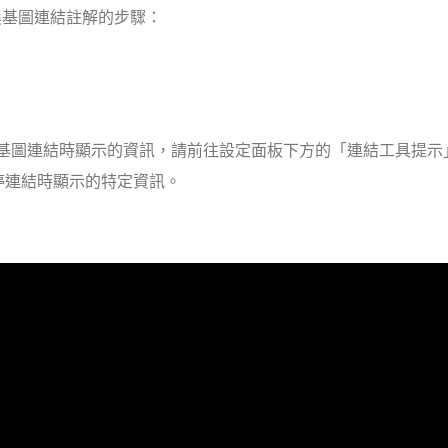
e 編寫桑基圖連結註解的步驟：
ne 中懸停於桑基圖連結時顯示的資訊，請前往設定面板下方的「連結工具提
停連結時顯示的特定資訊。