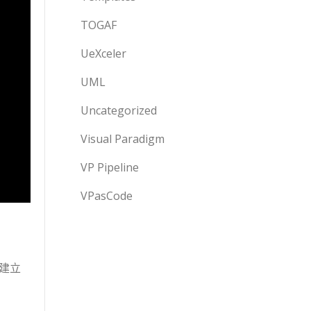
TOGAF
UeXceler
UML
Uncategorized
Visual Paradigm
VP Pipeline
VPasCode
地建立