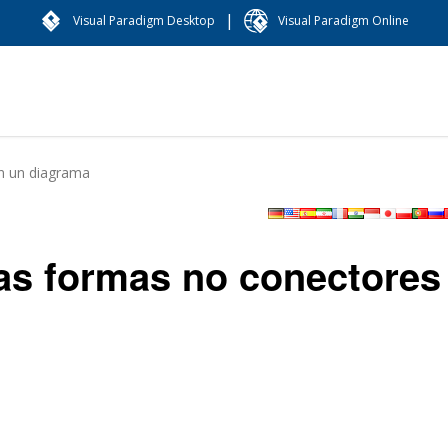
|
Visual Paradigm Desktop
Visual Paradigm Online
en un diagrama
las formas no conectores