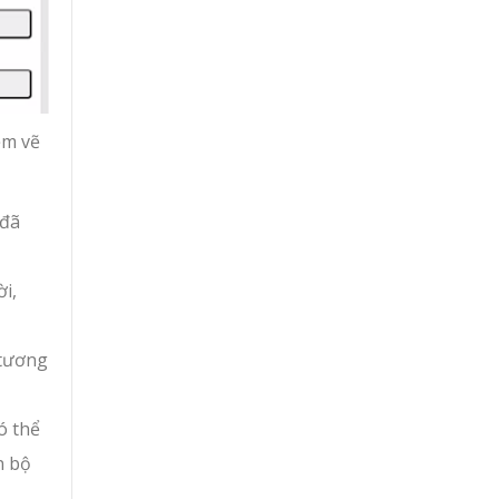
ềm vẽ
 đã
ời,
 tương
ó thể
n bộ