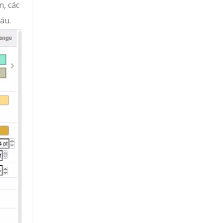
n, các
áu.