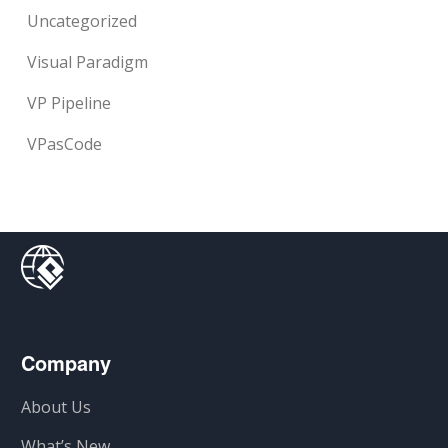
Uncategorized
Visual Paradigm
VP Pipeline
VPasCode
Company
About Us
What’s New