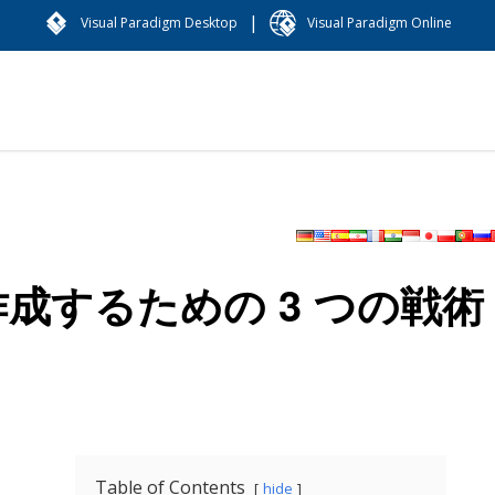
|
Visual Paradigm Desktop
Visual Paradigm Online
作成するための 3 つの戦術
Table of Contents
hide