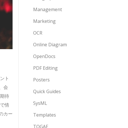
Management
Marketing
OCR
Online Diagram
OpenDocs
PDF Editing
ント
Posters
、会
Quick Guides
を期待
SysML
アで情
のカー
Templates
TOGAF