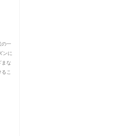
状の一
ズンに
ざまな
けるこ