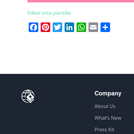
Editar esta plantilla
Facebook
Pinterest
Twitter
LinkedIn
WhatsApp
Email
Comp
Company
About Us
What’s New
Press Kit