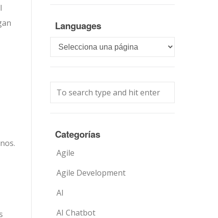
l
egan
Languages
Languages
Categorías
nos.
Agile
Agile Development
AI
AI Chatbot
s