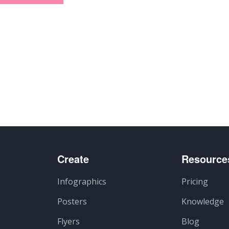
artir
Create
Resource
Infographics
Pricing
Posters
Knowledge
Flyers
Blog