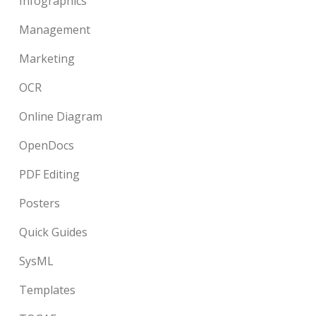
Infographics
Management
Marketing
OCR
Online Diagram
OpenDocs
PDF Editing
Posters
Quick Guides
SysML
Templates