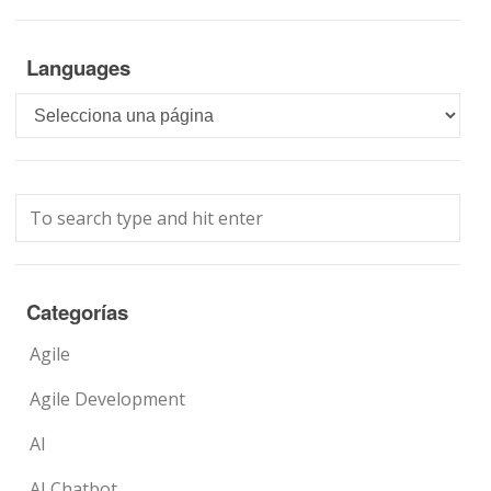
Languages
Languages
Categorías
Agile
Agile Development
AI
AI Chatbot