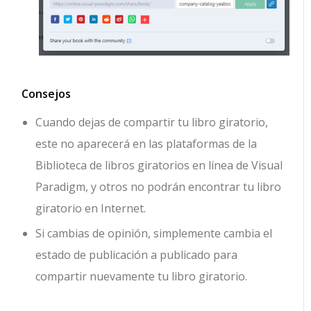
Consejos
Cuando dejas de compartir tu libro giratorio,
este no aparecerá en las plataformas de la
Biblioteca de libros giratorios en línea de Visual
Paradigm, y otros no podrán encontrar tu libro
giratorio en Internet.
Si cambias de opinión, simplemente cambia el
estado de publicación a publicado para
compartir nuevamente tu libro giratorio.