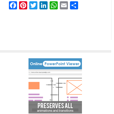
Facebook
Pinterest
Twitter
LinkedIn
WhatsApp
Email
Comparti