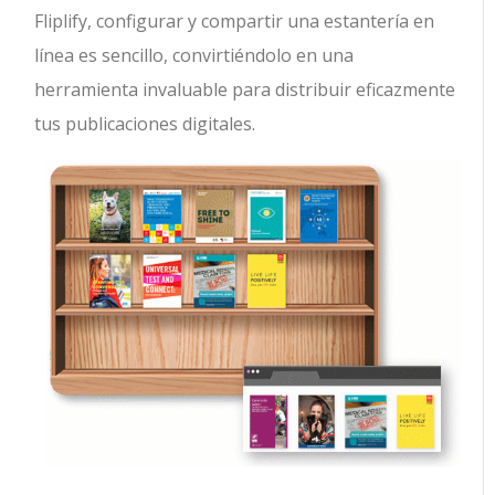
Fliplify, configurar y compartir una estantería en
línea es sencillo, convirtiéndolo en una
herramienta invaluable para distribuir eficazmente
tus publicaciones digitales.