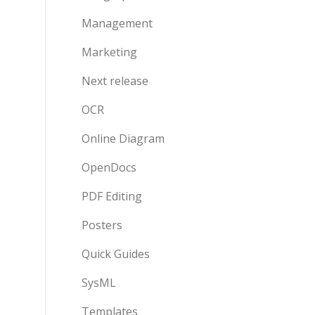
Management
Marketing
Next release
OCR
Online Diagram
OpenDocs
PDF Editing
Posters
Quick Guides
SysML
在
Templates