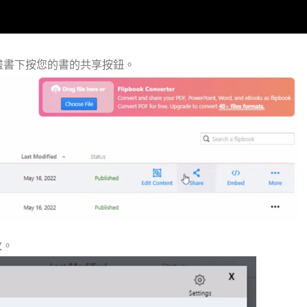
畫書下按您的書的共享按鈕。
改。