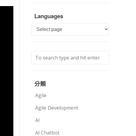
Languages
Languages
分類
Agile
Agile Development
AI
AI Chatbot