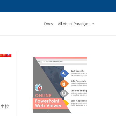
Docs
All Visual Paradigm
自由控