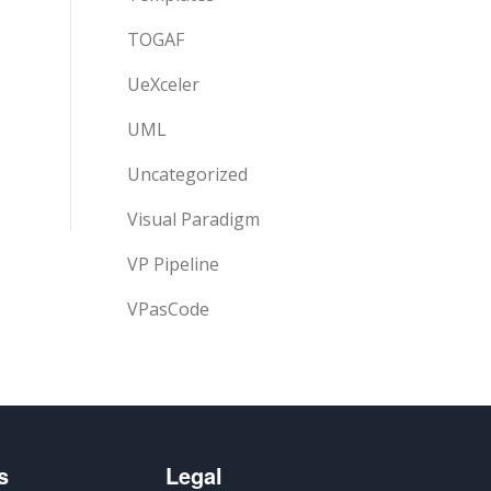
TOGAF
UeXceler
UML
Uncategorized
Visual Paradigm
VP Pipeline
VPasCode
s
Legal