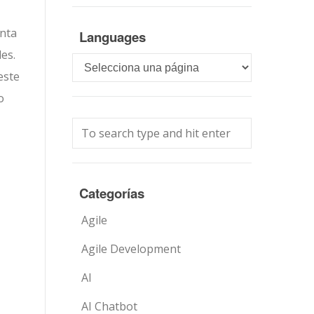
nta
Languages
es.
Languages
este
o
Categorías
Agile
Agile Development
AI
AI Chatbot