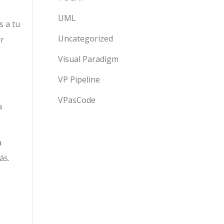
UML
s a tu
Uncategorized
ir
Visual Paradigm
VP Pipeline
VPasCode
a
a
ás.