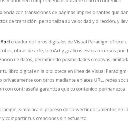
y los mantienen comprometidos durante todo el contenido.
diencia con transiciones de páginas impresionantes que dan
os de transición, personaliza su velocidad y dirección, y llev
eño
El creador de libros digitales de Visual Paradigm ofrece 
otos, obras de arte, InfoArt y gráficos. Estos recursos pue
zación de datos, permitiendo posibilidades creativas ilimitad
r tu libro digital en la biblioteca en línea de Visual Paradigm
o privadamente con otros mediante enlaces URL, redes soci
ción con contraseña garantiza que tu contenido permanezca
l Paradigm, simplifica el proceso de convertir documentos en l
er y compartir tus creaciones sin esfuerzo.