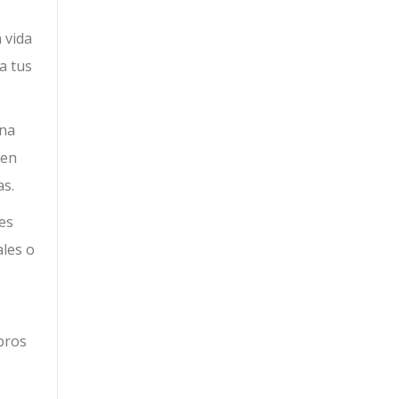
 vida
a tus
una
den
as.
 es
ales o
ibros