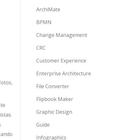
ArchiMate
BPMN
Change Management
CRC
Customer Experience
Enterprise Architecture
fotos,
File Converter
Flipbook Maker
ste
Graphic Design
istas.
s
Guide
izando
Infographics