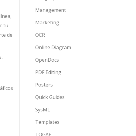
Management
línea,
Marketing
r tu
rte de
OCR
Online Diagram
s,
OpenDocs
PDF Editing
Posters
áficos
Quick Guides
SysML
Templates
TOGAF