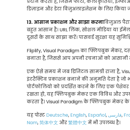
प्रदान करता है, जिसमें फोटो, कलाकृतियाँ, इन्फो
डिज़ाइन और डेटा विज़ुअलाइज़ेशन के लिए किया ज
13. आसान प्रकाशन और साझा करना
विजुअल पैर
बहुत आसान है। URL लिंक, सोशल मीडिया या ईमेल
दूसरों के साथ साझा करें। पासवर्ड सुरक्षा यह सुनिश
Fliplify, Visual Paradigm का फ्लिपबुक मेकर, दस्
बनाता है, जिससे आप अपनी रचनाओं को आसानी से 
एक ऐसे समय में जब डिजिटल सामग्री राजा है, 
इंटरैक्टिव प्रकाशन बनाने की अनुमति देता है जो 
पोर्टफोलियो को प्रदर्शित करने के लिए एक पेशेव
रखता हो, यह फ्लिपबुक मेकर एक विविध और उपय
करता है। Visual Paradigm के फ्लिपबुक मेकर के
यह पोस्ट
Deutsche
,
English
,
Español
,
فارسی
,
Fr
Nam
,
简体中文
और
繁體中文
में भी उपलब्ध है।