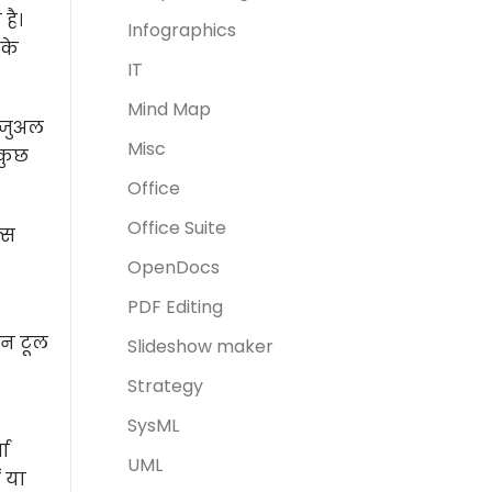
है।
Infographics
 के
IT
Mind Map
विजुअल
Misc
 कुछ
Office
Office Suite
्स
OpenDocs
PDF Editing
इन टूल
Slideshow maker
Strategy
SysML
ता
UML
ं या