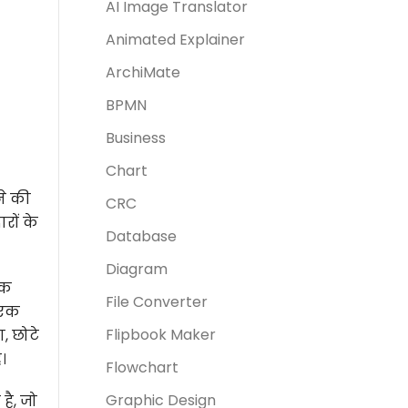
AI Image Translator
Animated Explainer
ArchiMate
BPMN
Business
Chart
ने की
CRC
रों के
Database
Diagram
ुक
File Converter
 एक
Flipbook Maker
, छोटे
।
Flowchart
Graphic Design
ै, जो