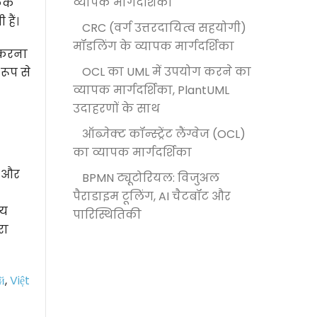
व्यापक मार्गदर्शिका
फिक
हैं।
CRC (वर्ग उत्तरदायित्व सहयोगी)
मॉडलिंग के व्यापक मार्गदर्शिका
 करना
OCL का UML में उपयोग करने का
रूप से
व्यापक मार्गदर्शिका, PlantUML
उदाहरणों के साथ
ऑब्जेक्ट कॉन्स्ट्रेंट लैंग्वेज (OCL)
का व्यापक मार्गदर्शिका
क और
BPMN ट्यूटोरियल: विजुअल
पैराडाइम टूलिंग, AI चैटबॉट और
्य
पारिस्थितिकी
रा
й
,
Việt