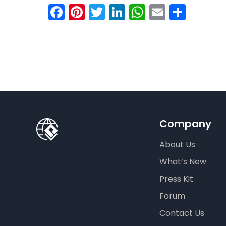
Facebook
Pinterest
Twitter
LinkedIn
WhatsAp
Email
Shar
Company
About Us
What’s New
Press Kit
Forum
Contact Us