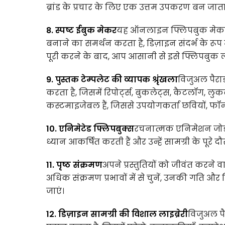
ब्रांड के प्रचार के लिए एक उत्तम उपकरण बन जाता 
8. स्पष्ट ईबुक मेकर
यह ऑनलाइन फ्लिपबुक मेकर सर
बनाने का समर्थन करता है, डिज़ाइन संदर्भ के रूप 
पूरी करने के बाद, आप आसानी से इसे फ्लिपबुक लाइ
9. पुस्तक टेम्पलेट की व्यापक श्रृंखला
विजुअल पैराड
करता है, जिसमें रिपोर्ट्स, बुकलेट्स, कैटलॉग, ल
कस्टमाइजेबल हैं, जिससे उपयोगकर्ता छवियों, फॉन्
10. एनिमेटेड फ्लिपबुक्स
रचनात्मक एनिमेशन जोड़
ध्यान आकर्षित करती हैं और उन्हें सामग्री के पूरे द
11. पृष्ठ संक्रमण
अपने प्रस्तुतियों को जीवंत करने वा
अधिक संक्रमण प्रभावों में से चुनें, उनकी गति और 
जाएं।
12. डिज़ाइन सामग्री की विशाल लाइब्रेरी
विजुअल पै