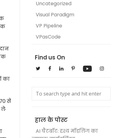
Uncategorized
Visual Paradigm
तक
VP Pipeline
्तक
VPasCode
रदान
धिक
Find us On
ं का
 70 से
 ले
हाल के पोस्ट
AI चैटबॉट: दृश्य मॉडलिंग का
ा