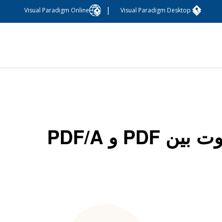
|
Visual Paradigm Online
Visual Paradigm Desktop
بین PDF و PDF/A