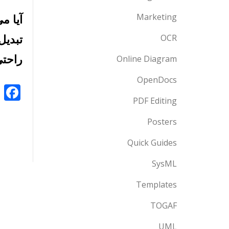
آیا می‌خواهید F
Marketing
OCR
راحتی
Online Diagram
OpenDocs
k
PDF Editing
Posters
Quick Guides
SysML
Templates
TOGAF
UML