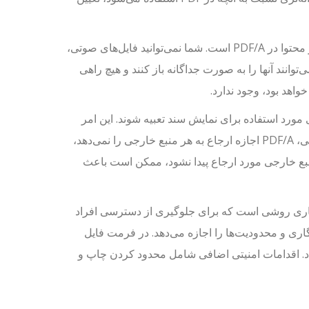
اولین تفاوت اصلی بین PDF و PDF/A محدودیت‌های مربوط به انواع خاصی از محتوا در PDF/A است. شما نمی‌توانید فایل‌های صوتی،
و فایل‌های اجرایی را در PDF/A تعبیه کنید، زیرا نمایش‌دهنده‌های PDF نمی‌توانند آنها را به صورت جداگانه باز کنند و هیچ راهی
واهد بود، وجود ندارد.
مراه فونت‌های مورد استفاده برای نمایش سند تعبیه شوند. این امر
اطمینان حاصل می‌کند که این منابع همیشه در دسترس خواهند بود. به طور کلی، PDF/A اجازه ارجاع به هر منبع خارجی را نمی‌دهد،
 منبع خارجی مورد ارجاع پیدا نشود، ممکن است باعث
گاری شوند. رمزنگاری روشی است که برای جلوگیری از دسترسی افراد
 می‌شود. PDF انواع مختلفی از رمزنگاری و محدودیت‌ها را اجازه می‌دهد. در فرمت فایل
ز عبور کاربر و مالک، امنیت سند PDF را افزایش داد. اقدامات امنیتی اضافی شامل محدود کردن چاپ و