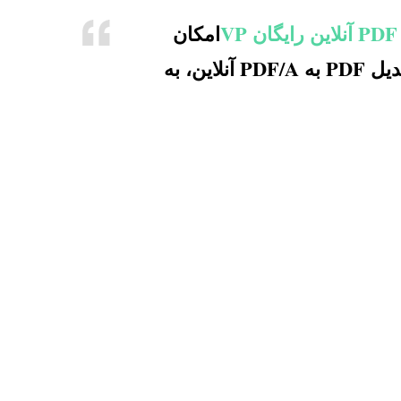
V
امکان
تبدیل سند به PDF/A را در چند مرحله فراهم می‌کند. تبدیل PDF به PDF/A آنلاین، به