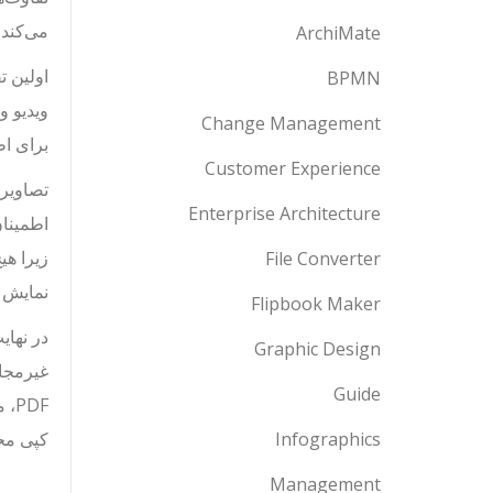
می‌کند.
ArchiMate
BPMN
Change Management
برای اط
Customer Experience
Enterprise Architecture
زیرا هی
File Converter
نمایش 
Flipbook Maker
Graphic Design
Guide
Infographics
کپی محتوای F
Management