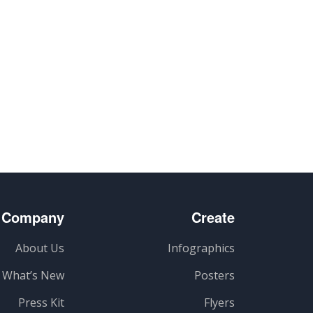
Company
Create
About Us
Infographics
What’s New
Posters
Press Kit
Flyers