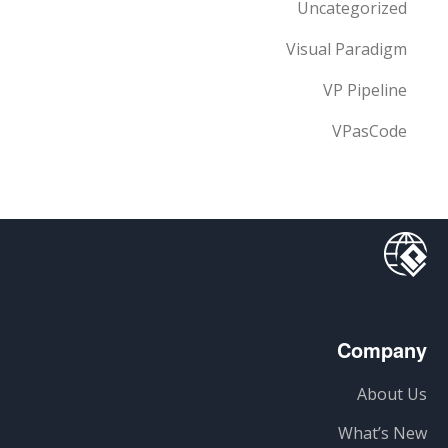
Uncategorized
Visual Paradigm
VP Pipeline
VPasCode
Company
About Us
What’s New