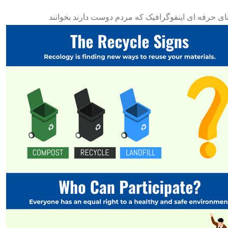
ی حرفه ای اینفوگرافیک که مردم دوست دارند بخوانند