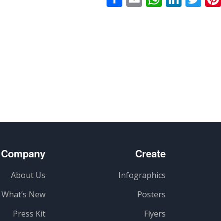
گذاری
Company
Create
About Us
Infographics
What’s New
Posters
Press Kit
Flyers