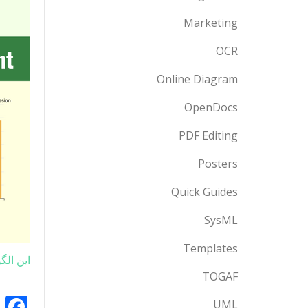
Marketing
OCR
Online Diagram
OpenDocs
PDF Editing
Posters
Quick Guides
SysML
Templates
این الگ
TOGAF
k
UML