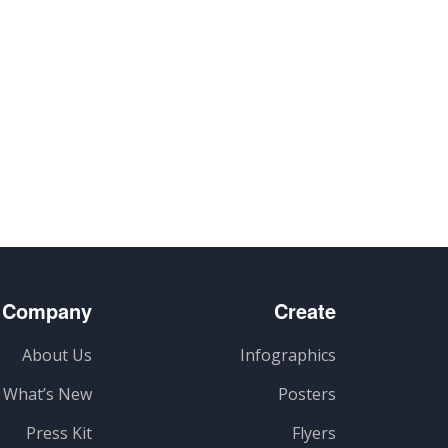
Company
Create
About Us
Infographics
What’s New
Posters
Press Kit
Flyers