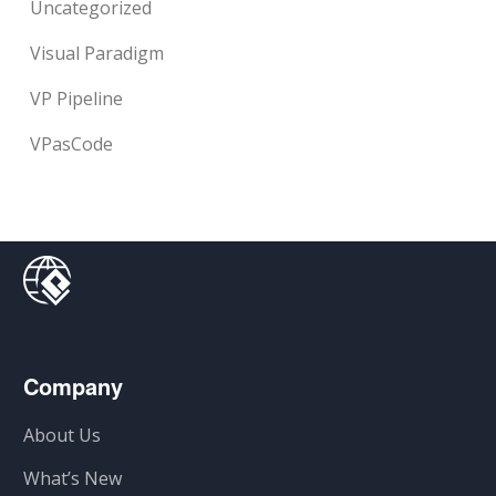
Uncategorized
Visual Paradigm
VP Pipeline
VPasCode
Company
About Us
What’s New