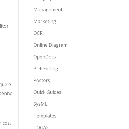
Management
Marketing
itor
OCR
Online Diagram
OpenDocs
PDF Editing
Posters
que é
Quick Guides
mpenho
SysML
Templates
icos,
TOGAF