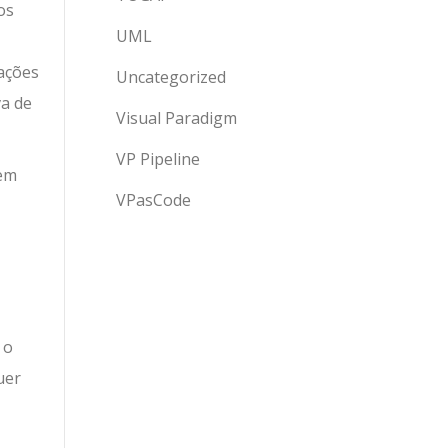
os
UML
ações
Uncategorized
va de
Visual Paradigm
VP Pipeline
gem
VPasCode
 o
uer