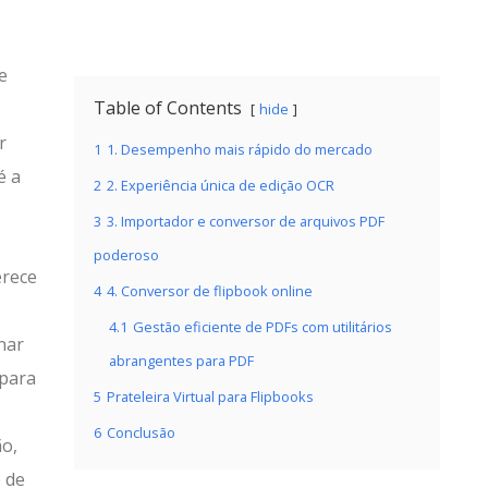
e
Table of Contents
hide
r
1
1. Desempenho mais rápido do mercado
é a
2
2. Experiência única de edição OCR
3
3. Importador e conversor de arquivos PDF
poderoso
erece
4
4. Conversor de flipbook online
4.1
Gestão eficiente de PDFs com utilitários
nar
abrangentes para PDF
 para
5
Prateleira Virtual para Flipbooks
6
Conclusão
ão,
 de