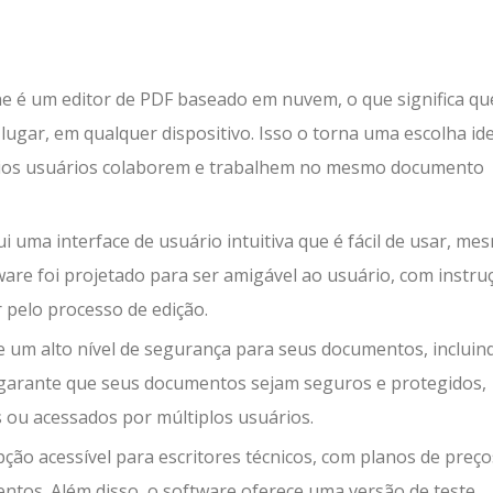
e é um editor de PDF baseado em nuvem, o que significa qu
ugar, em qualquer dispositivo. Isso o torna uma escolha ide
ários usuários colaborem e trabalhem no mesmo documento
ui uma interface de usuário intuitiva que é fácil de usar, me
are foi projetado para ser amigável ao usuário, com instru
r pelo processo de edição.
e um alto nível de segurança para seus documentos, incluin
o garante que seus documentos sejam seguros e protegidos,
ou acessados por múltiplos usuários.
pção acessível para escritores técnicos, com planos de preç
ntos. Além disso, o software oferece uma versão de teste