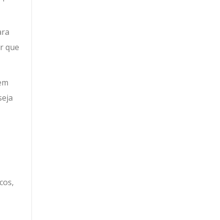
ara
ir que
 em
seja
cos,