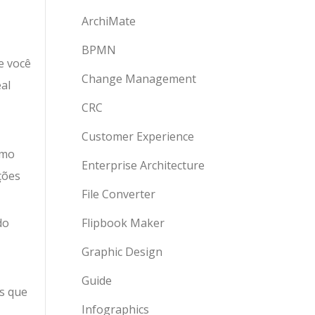
ArchiMate
BPMN
e você
Change Management
al
CRC
Customer Experience
smo
Enterprise Architecture
ções
File Converter
do
Flipbook Maker
Graphic Design
Guide
os que
Infographics