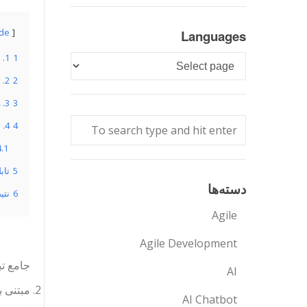
ide
Languages
1
1. بهترین عملکرد در بازار
Languages
2
2. تجربه کاربری منحصر به فرد ویرایش OCR
3
3. ورودی و تبدیل‌کننده فایل PDF قدرتمند
4
4. تبدیل‌کننده کتابچه‌ای آنلاین
4.1
5
تاب
دسته‌ها
6
نتی
Agile
Agile Development
جامع تب
AI
AI Chatbot