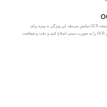
ویژگی OCR Visual Paradigm Online تصویر اصلی متن را در حین ویرایش نتیجه OCR نمایش می‌دهد. این ویژگی به ویژه برای
نویسندگان فنی مفید است، زیرا به آن‌ها امکان می‌دهد خطاهای موجود در متن OCR را به صورت دستی اصلاح کنند و دقت و شفافیت