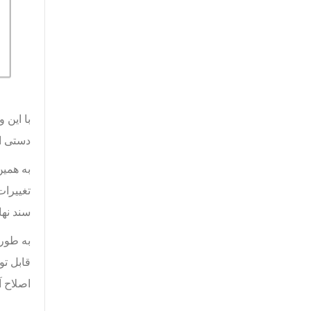
دستی اصلاح ک
به همین
تغییرات
سند نها
قابل تو
اصلاح آ