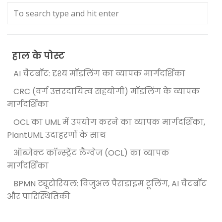
हाल के पोस्ट
AI चैटबॉट: दृश्य मॉडलिंग का व्यापक मार्गदर्शिका
CRC (वर्ग उत्तरदायित्व सहयोगी) मॉडलिंग के व्यापक
मार्गदर्शिका
OCL का UML में उपयोग करने का व्यापक मार्गदर्शिका,
PlantUML उदाहरणों के साथ
ऑब्जेक्ट कॉन्स्ट्रेंट लैंग्वेज (OCL) का व्यापक
मार्गदर्शिका
BPMN ट्यूटोरियल: विजुअल पैराडाइम टूलिंग, AI चैटबॉट
और पारिस्थितिकी