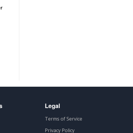
er
s
Legal
Terms of Service
Privacy Policy