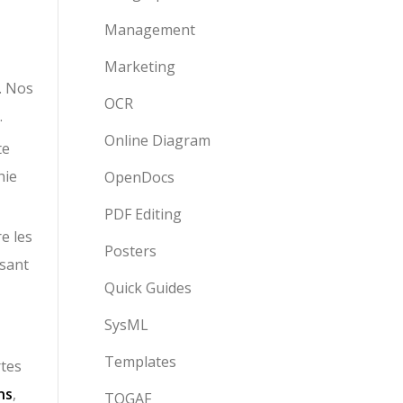
Management
Marketing
. Nos
OCR
.
Online Diagram
te
hie
OpenDocs
PDF Editing
e les
Posters
ssant
Quick Guides
SysML
Templates
rtes
ns
,
TOGAF