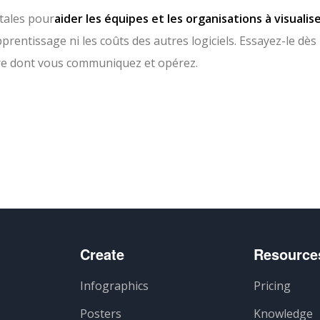
ntales pour
aider les équipes et les organisations à visualis
prentissage ni les coûts des autres logiciels. Essayez-le dès
ère dont vous communiquez et opérez.
ger
Create
Resource
Infographics
Pricing
Posters
Knowledge