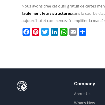
Nous avons créé cet outil gratuit de cartes me
facilement leurs structures
sans la courbe d’ap
aujourd’hui et commencez à simplifier la mani
Facebook
Pinterest
Twitter
LinkedIn
WhatsApp
Email
Parta
Company
About Us
What’s New