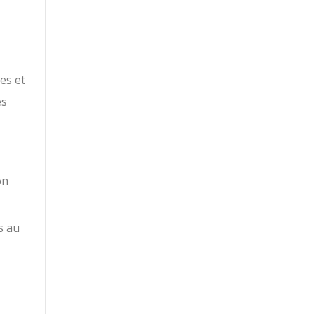
es et
es
on
s au