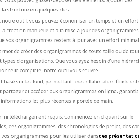
. Vous pouvez glisser-déposer des éléments, ajouter des
 la structure en quelques clics.
nt notre outil, vous pouvez économiser un temps et un effort
 la création manuelle et à la mise à jour des organigrammes
ue vos organigrammes restent à jour avec un effort minimal
ermet de créer des organigrammes de toute taille ou de tou
et types d’organisations. Que vous ayez besoin d’une hiérarc
ionnelle complète, notre outil vous couvre.
st basé sur le cloud, permettant une collaboration fluide entr
t partager et accéder aux organigrammes en ligne, garanti
informations les plus récentes à portée de main.
on ni téléchargement requis. Commencez en cliquant sur le
les, des organigrammes, des chronologies de projet, des ca
z vos organigrammes pour les utiliser dans
des présentatio