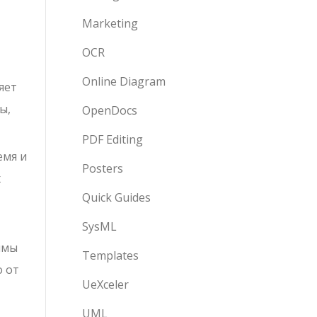
Marketing
OCR
Online Diagram
яет
ы,
OpenDocs
PDF Editing
емя и
Posters
х
Quick Guides
SysML
ммы
Templates
о от
UeXceler
UML