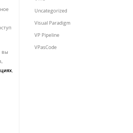
вное
Uncategorized
Visual Paradigm
оступ
VP Pipeline
VPasCode
, вы
,
ациях
,