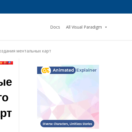
Docs
All Visual Paradigm
оздания ментальных карт
ые
го
рт