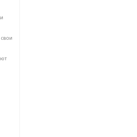
ии
 свои
уют