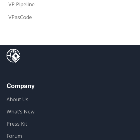
VP Pipeline
VPasCode
Company
About Us
What’s New
Press Kit
Forum