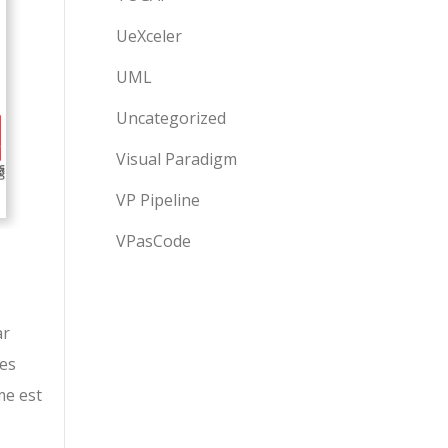
UeXceler
UML
Uncategorized
Visual Paradigm
VP Pipeline
VPasCode
ar
les
me est