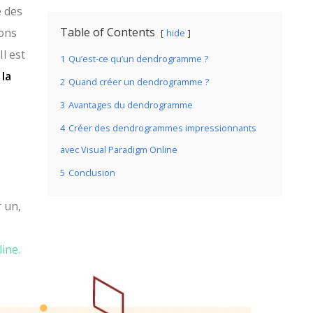
e des
Table of Contents
ions
hide
Il est
1
Qu’est-ce qu’un dendrogramme ?
e
la
2
Quand créer un dendrogramme ?
3
Avantages du dendrogramme
4
Créer des dendrogrammes impressionnants
avec Visual Paradigm Online
5
Conclusion
 un,
ine.