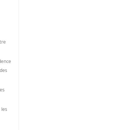
tre
dence
 des
des
 les